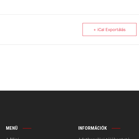
+ iCal Exportálás
MENÜ
INFORMÁCIÓK