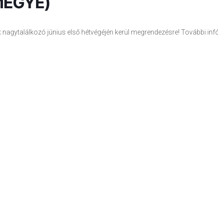
MEGYE)
k nagytalálkozó június első hétvégéjén kerül megrendezésre! További inf