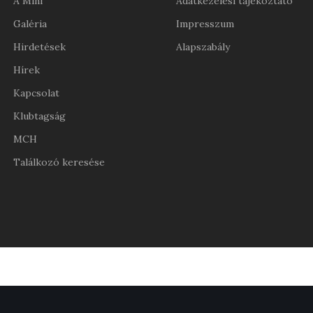
A Mini
Adatkezelési tájékoztató
Galéria
Impresszum
Hirdetések
Alapszabály
Hírek
Kapcsolat
Klubtagság
MCH
Találkozó keresése
нові казино