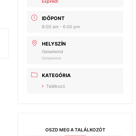
Expired!
IDŐPONT
8:00 am - 6:00 pm
HELYSZÍN
Geiselwind
Geiselwind
KATEGÓRIA
Találkozó
OSZD MEG A TALÁLKOZÓT