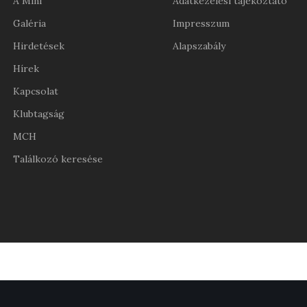
A Mini
Adatkezelési tájékoztató
Galéria
Impresszum
Hirdetések
Alapszabály
Hírek
Kapcsolat
Klubtagság
MCH
Találkozó keresése
нові казино