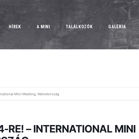
MCH
KLUBTAGSÁG
MINI CLUB HUNGARY
HÍREK
A MINI
TALÁLKOZÓK
GALÉRIA
Magyarország Klasszikus Mini Clubja
HÍREK
A MINI
TALÁLKOZÓK
national Mini Meeting, Németország
GALÉRIA
HIRDETÉSEK
RE! – INTERNATIONAL MINI
KAPCSOLAT