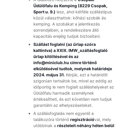
Üdülőfalu és Kemping (8229 Csopak,
Sport u. 9.)
lesz, ahol kétféle szállástípus
közül választhattok: kőházi szobák és
kemping. A szobákat a jelentkezés
sorrendjében, a rendelkezésre álló
kapacitás erejéig tudjuk biztosítani.
Szállást foglalni (az űrlap szóra
kattintva) a
XXIX. IMW_szállásfoglaló
űrlap
kitöltésével és az
info@miniclub.hu
címre történő
elküldésével tudtok, melynek határideje
2024. május 31.
Kérjük, ezt a határidőt
szigorúan tartsátok be, mivel az eddig az
időpontig le nem foglalt szálláshelyeket az
Üdülőfalu harmadik személynek
értékesítheti, és ezt követően nem tudjuk
garantálni az elhelyezéseteket.
A szállásfoglalás nem egyenlő a
találkozóra történő
regisztráció
val, mely
utóbbinak a
részleteit néhány héten belül