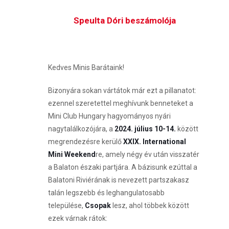
Speulta Dóri beszámolója
Kedves Minis Barátaink!
Bizonyára sokan vártátok már ezt a pillanatot:
ezennel szeretettel meghívunk benneteket a
Mini Club Hungary hagyományos nyári
nagytalálkozójára, a
2024. július 10-14.
között
megrendezésre kerülő
XXIX. International
Mini Weekend
re, amely négy év után visszatér
a Balaton északi partjára. A bázisunk ezúttal a
Balatoni Riviérának is nevezett partszakasz
talán legszebb és leghangulatosabb
települése,
Csopak
lesz, ahol többek között
ezek várnak rátok: