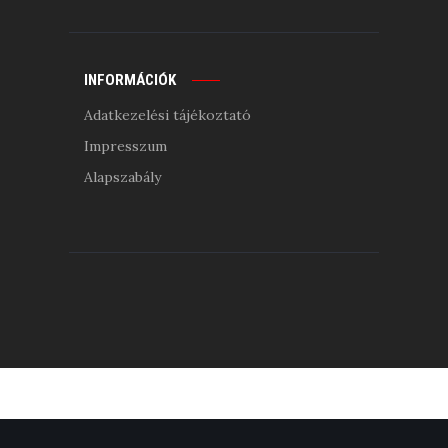
INFORMÁCIÓK
Adatkezelési tájékoztató
Impresszum
Alapszabály
нові казино