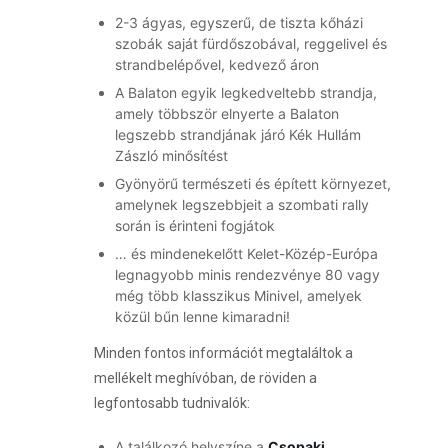
2-3 ágyas, egyszerű, de tiszta kőházi
szobák saját fürdőszobával, reggelivel és
strandbelépővel, kedvező áron
A Balaton egyik legkedveltebb strandja,
amely többször elnyerte a Balaton
legszebb strandjának járó Kék Hullám
Zászló minősítést
Gyönyörű természeti és épített környezet,
amelynek legszebbjeit a szombati rally
során is érinteni fogjátok
… és mindenekelőtt Kelet-Közép-Európa
legnagyobb minis rendezvénye 80 vagy
még több klasszikus Minivel, amelyek
közül bűn lenne kimaradni!
Minden fontos információt megtaláltok a
mellékelt meghívóban, de röviden a
legfontosabb tudnivalók:
A találkozó helyszíne a
Csopaki