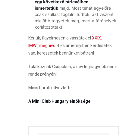
egy következő hírlevélben
ismertetjük
majd. Most tehát egyelőre
csak szállást foglalni tudtok, azt viszont
mielőbb tegyétek meg, mert a férőhelyek
korlátozottak!
Kérjük, figyelmesen olvassátok el
XXIX.
IMW_meghívó
-t és amennyiben kérdésetek
van, keressetek bennünket bátran!
Találkozunk Csopakon, az év legnagyobb minis
rendezvényén!
Minis baráti üdvözlettel:
A Mini Club Hungary elnöksége