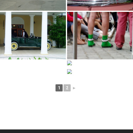
1
2
►