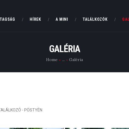
MCH
TAGSÁG
HÍREK
A MINI
TALÁLKOZÓK
GA
KLUBTAGSÁG
MINI CLUB HUNGARY
Magyarország Klasszikus Mini Clubja
HÍREK
GALÉRIA
A MINI
Home
...
Galéria
TALÁLKOZÓK
GALÉRIA
HIRDETÉSEK
K TALÁLKOZÓ - PÖSTYÉN
KAPCSOLAT