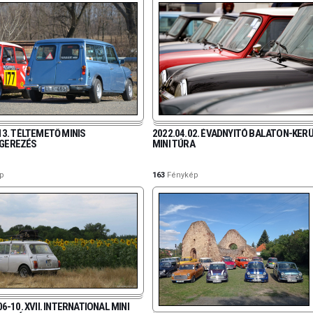
13. TÉLTEMETŐ MINIS
2022.04.02. ÉVADNYITÓ BALATON-KER
GEREZÉS
MINI TÚRA
p
163
Fénykép
06-10. XVII. INTERNATIONAL MINI