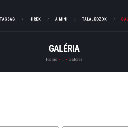
MCH
TAGSÁG
HÍREK
A MINI
TALÁLKOZÓK
GA
KLUBTAGSÁG
MINI CLUB HUNGARY
Magyarország Klasszikus Mini Clubja
HÍREK
GALÉRIA
A MINI
Home
...
Galéria
TALÁLKOZÓK
GALÉRIA
HIRDETÉSEK
KAPCSOLAT