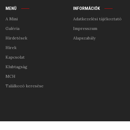
MENÜ
INFORMÁCIÓK
A Mini
Adatkezelési tájékoztató
Galéria
Impresszum
Hirdetések
Alapszabály
Hírek
Kapcsolat
Klubtagság
MCH
Találkozó keresése