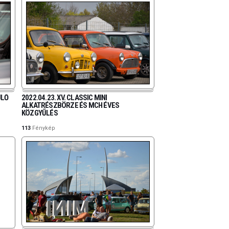
ÜLŐ
2022.04.23. XV. CLASSIC MINI
ALKATRÉSZBÖRZE ÉS MCH ÉVES
KÖZGYŰLÉS
113
Fénykép