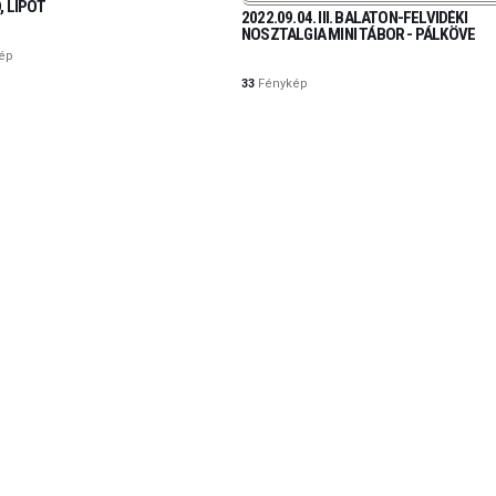
, LIPÓT
2022.09.04. III. BALATON-FELVIDÉKI
NOSZTALGIA MINI TÁBOR - PÁLKÖVE
ép
33
Fénykép