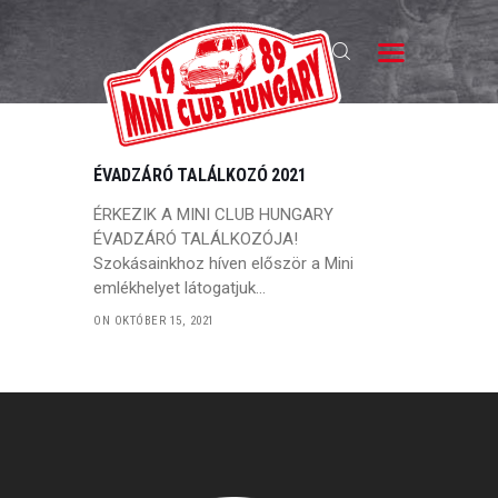
MINI CLUB HUNGARY
Magyarország Klasszikus Mini Clubja
MCH
ÉVADZÁRÓ TALÁLKOZÓ 2021
KLUBTAGSÁG
ÉRKEZIK A MINI CLUB HUNGARY
HÍREK
ÉVADZÁRÓ TALÁLKOZÓJA!
Szokásainkhoz híven először a Mini
A MINI
emlékhelyet látogatjuk…
TALÁLKOZÓK
ON OKTÓBER 15, 2021
GALÉRIA
HIRDETÉSEK
KAPCSOLAT