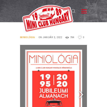
MINI CLUB HUNGARY
Magyarország Klasszikus Mini Clubja
MCH
MINIOLÓGIA
ON JANUÁR 3, 2022
784
0
KLUBTAGSÁG
HÍREK
A MINI
TALÁLKOZÓK
GALÉRIA
HIRDETÉSEK
KAPCSOLAT