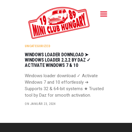
MINI CLUB HUNGARY
Magyarország Klasszikus Mini Clubja
MCH
UNCATEGORIZED
KLUBTAGSÁG
WINDOWS LOADER DOWNLOAD ➤
WINDOWS LOADER 2.2.2 BY DAZ ✓
HÍREK
ACTIVATE WINDOWS 7 & 10
A MINI
Windows loader download ✓ Activate
Windows 7 and 10 effortlessly ➔
TALÁLKOZÓK
Supports 32 & 64-bit systems ★ Trusted
GALÉRIA
tool by Daz for smooth activation.
ON JANUÁR 23, 2024
HIRDETÉSEK
KAPCSOLAT