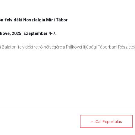
on-felvidéki Nosztalgia Mini Tábor
köve, 2025. szeptember 4-7.
Balaton-felvidéki retró hétvégére a Pálkövei Ifjúsági Táborban! Részlete
+ iCal Exportálás