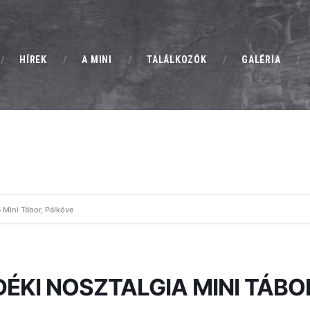
MCH
KLUBTAGSÁG
MINI CLUB HUNGARY
HÍREK
A MINI
TALÁLKOZÓK
GALÉRIA
Magyarország Klasszikus Mini Clubja
HÍREK
A MINI
TALÁLKOZÓK
a Mini Tábor, Pálköve
GALÉRIA
HIRDETÉSEK
DÉKI NOSZTALGIA MINI TÁBO
KAPCSOLAT