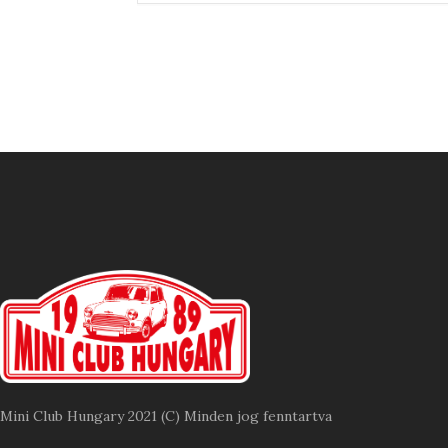
Mini Club Hungary 2021 (C) Minden jog fenntartva