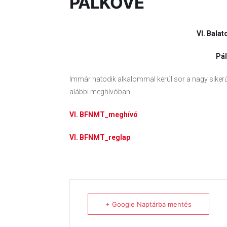
PÁLKÖVE
VI. Balat
Pál
Immár hatodik alkalommal kerül sor a nagy sikerű 
alábbi meghívóban.
VI. BFNMT_meghívó
VI. BFNMT_reglap
+ Google Naptárba mentés