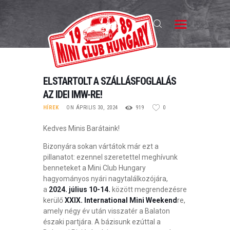
MINI CLUB HUNGARY
Magyarország Klasszikus Mini Clubja
MCH
ELSTARTOLT A SZÁLLÁSFOGLALÁS
KLUBTAGSÁG
AZ IDEI IMW-RE!
HÍREK
ON ÁPRILIS 30, 2024
919
0
HÍREK
Kedves Minis Barátaink!
A MINI
Bizonyára sokan vártátok már ezt a
TALÁLKOZÓK
pillanatot: ezennel szeretettel meghívunk
GALÉRIA
benneteket a Mini Club Hungary
hagyományos nyári nagytalálkozójára,
HIRDETÉSEK
a
2024. július 10-14.
között megrendezésre
kerülő
XXIX. International Mini Weekend
re,
KAPCSOLAT
amely négy év után visszatér a Balaton
északi partjára. A bázisunk ezúttal a